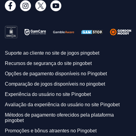
Suporte ao cliente no site de jogos pingobet
Recursos de segurança do site pingobet
Opções de pagamento disponíveis no Pingobet
Comparação de jogos disponíveis no pingobet
Experiência do usuário no site Pingobet
Avaliação da experiência do usuário no site Pingobet
Métodos de pagamento oferecidos pela plataforma
pingobet
Promoções e bônus atraentes no Pingobet