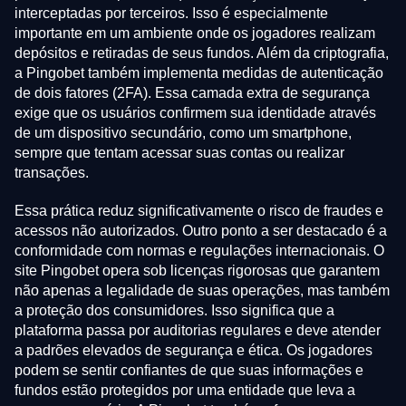
interceptadas por terceiros. Isso é especialmente
importante em um ambiente onde os jogadores realizam
depósitos e retiradas de seus fundos. Além da criptografia,
a Pingobet também implementa medidas de autenticação
de dois fatores (2FA). Essa camada extra de segurança
exige que os usuários confirmem sua identidade através
de um dispositivo secundário, como um smartphone,
sempre que tentam acessar suas contas ou realizar
transações.
Essa prática reduz significativamente o risco de fraudes e
acessos não autorizados. Outro ponto a ser destacado é a
conformidade com normas e regulações internacionais. O
site Pingobet opera sob licenças rigorosas que garantem
não apenas a legalidade de suas operações, mas também
a proteção dos consumidores. Isso significa que a
plataforma passa por auditorias regulares e deve atender
a padrões elevados de segurança e ética. Os jogadores
podem se sentir confiantes de que suas informações e
fundos estão protegidos por uma entidade que leva a