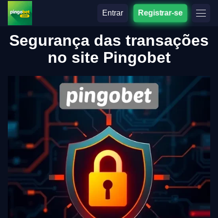
Entrar
Registrar-se
Segurança das transações
no site Pingobet