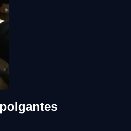
polgantes