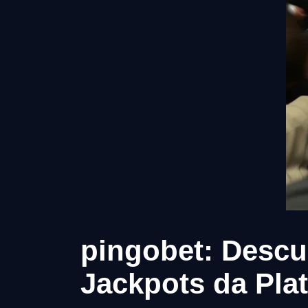
pingobet: Desc
Jackpots da Pla