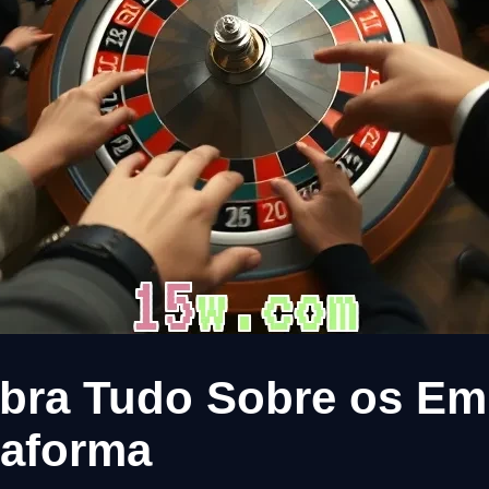
ubra Tudo Sobre os Em
taforma