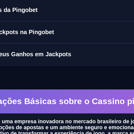
s da Pingobet
ckpots na Pingobet
Seus Ganhos em Jackpots
ações Básicas sobre o Cassino p
é uma empresa inovadora no mercado brasileiro de j
pções de apostas e um ambiente seguro e emociona
ivo de transformar a experiência de jogo, a marca 