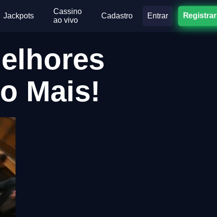
Cassino
Jackpots
Cadastro
Entrar
Registrar
ao vivo
Melhores
o Mais!