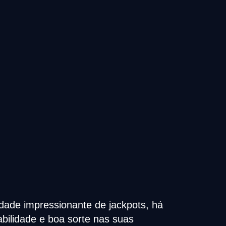
dade impressionante de jackpots, há
ilidade e boa sorte nas suas