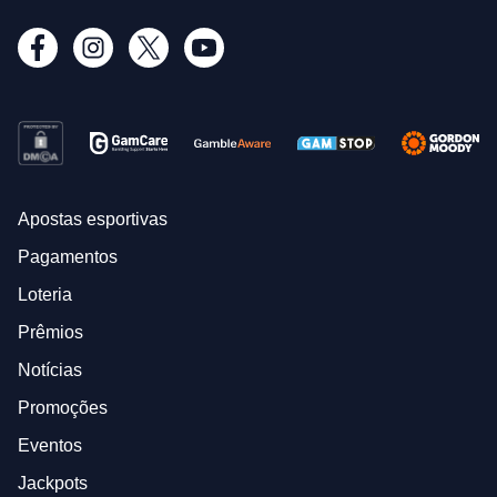
Apostas esportivas
Pagamentos
Loteria
Prêmios
Notícias
Promoções
Eventos
Jackpots