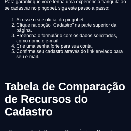
Para garantir que você tenha uma experiência tranquila ao
se cadastrar no pingobet, siga este passo a passo:
Acesse o site oficial do pingobet.
Clique na opção “Cadastro” na parte superior da
página.
Preencha o formulário com os dados solicitados,
como nome e e-mail.
Crie uma senha forte para sua conta.
Confirme seu cadastro através do link enviado para
seu e-mail.
Tabela de Comparação
de Recursos do
Cadastro