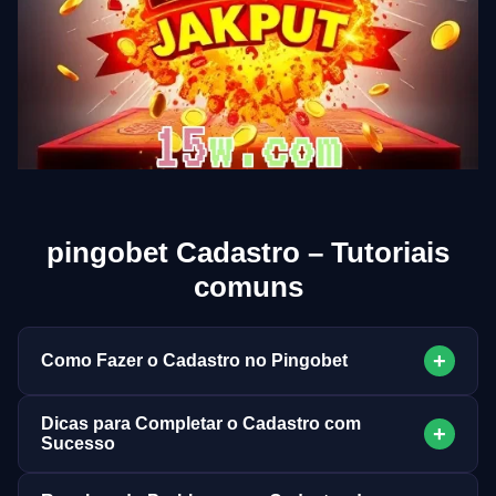
pingobet Cadastro – Tutoriais
comuns
+
Como Fazer o Cadastro no Pingobet
Dicas para Completar o Cadastro com
+
Sucesso