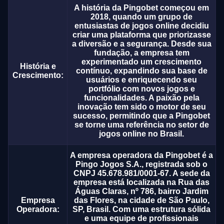
A história da Pingobet começou em
2018, quando um grupo de
entusiastas de jogos online decidiu
criar uma plataforma que priorizasse
a diversão e a segurança. Desde sua
fundação, a empresa tem
experimentado um crescimento
História e
contínuo, expandindo sua base de
Crescimento:
usuários e enriquecendo seu
portfólio com novos jogos e
funcionalidades. A paixão pela
inovação tem sido o motor de seu
sucesso, permitindo que a Pingobet
se torne uma referência no setor de
jogos online no Brasil.
A empresa operadora da Pingobet é a
Pingo Jogos S.A., registrada sob o
CNPJ 45.678.981/0001-67. A sede da
empresa está localizada na Rua das
Águas Claras, nº 786, bairro Jardim
Empresa
das Flores, na cidade de São Paulo,
Operadora:
SP, Brasil. Com uma estrutura sólida
e uma equipe de profissionais