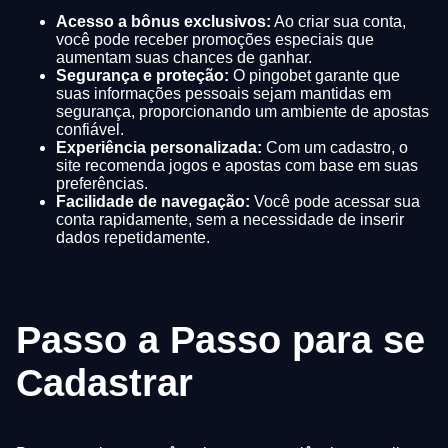
Acesso a bônus exclusivos:
Ao criar sua conta,
você pode receber promoções especiais que
aumentam suas chances de ganhar.
Segurança e proteção:
O pingobet garante que
suas informações pessoais sejam mantidas em
segurança, proporcionando um ambiente de apostas
confiável.
Experiência personalizada:
Com um cadastro, o
site recomenda jogos e apostas com base em suas
preferências.
Facilidade de navegação:
Você pode acessar sua
conta rapidamente, sem a necessidade de inserir
dados repetidamente.
Passo a Passo para se
Cadastrar