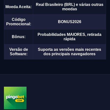
Real Brasileiro (BRL) e várias outras
Moeda Aceita:
moedas
Código
BONUS2026
Promocional:
Probabilidades MAIORES, retirada
Bônus:
rápida
Versão de
Suporta as versões mais recentes
Software:
dos principais navegadores