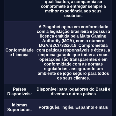
qualificados, a companhia se
compromete a entregar sempre a
melhor experiência aos seus
usuários.
A Pingobet opera em conformidade
com a legislação brasileira e possui a
licença emitida pela Malta Gaming
Authority (MGA), com o número
MGA/B2C/732/2018. Comprometida
Conformidade
com práticas responsáveis e éticas, a
e Licença:
empresa garante que todas as suas
operações são transparentes e em
conformidade com as normas
regulatórias, assegurando um
ambiente de jogo seguro para todos
os seus clientes.
Países
Disponível para jogadores do Brasil e
Disponíveis:
diversos outros países
Idiomas
Português, Inglês, Espanhol e mais
Suportados: