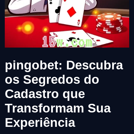
pingobet: Descubra
os Segredos do
Cadastro que
Transformam Sua
Experiência