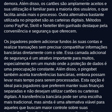
demora. Além disso, os cartões são amplamente aceitos e
sua utilização é familiar para a maioria dos usuários, o que
facilita ainda mais o processo. Outra alternativa bastante
utilizada no pingobet são as carteiras digitais. Métodos
como PayPal, Skrill e Neteller têm ganhado destaque pela
conveniência e segurança que oferecem.
Os jogadores podem adicionar fundos às suas contas e
realizar transações sem precisar compartilhar informações
bancárias diretamente com o site. Essa camada adicional
de segurança é um atrativo importante para muitos,
especialmente em um mundo onde a proteção de dados é
uma preocupação constante. Além disso, o pingobet
também aceita transferências bancárias, embora possam
levar mais tempo para serem processadas. Esta opção é
ideal para jogadores que preferem manter suas finanças
separadas e não desejam utilizar cartões ou carteiras
digitais. A transferência bancária pode ser uma escolha
mais tradicional, mas ainda é uma alternativa viável para
aqueles que buscam maior controle sobre suas