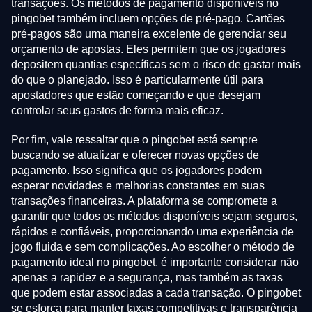
transações. Os métodos de pagamento disponíveis no
pingobet também incluem opções de pré-pago. Cartões
pré-pagos são uma maneira excelente de gerenciar seu
orçamento de apostas. Eles permitem que os jogadores
depositem quantias específicas sem o risco de gastar mais
do que o planejado. Isso é particularmente útil para
apostadores que estão começando e que desejam
controlar seus gastos de forma mais eficaz.
Por fim, vale ressaltar que o pingobet está sempre
buscando se atualizar e oferecer novas opções de
pagamento. Isso significa que os jogadores podem
esperar novidades e melhorias constantes em suas
transações financeiras. A plataforma se compromete a
garantir que todos os métodos disponíveis sejam seguros,
rápidos e confiáveis, proporcionando uma experiência de
jogo fluida e sem complicações. Ao escolher o método de
pagamento ideal no pingobet, é importante considerar não
apenas a rapidez e a segurança, mas também as taxas
que podem estar associadas a cada transação. O pingobet
se esforça para manter taxas competitivas e transparência