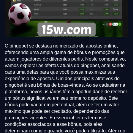
O pingobet se destaca no mercado de apostas online,
oferecendo uma ampla gama de bônus e promoções que
atraem jogadores de diferentes perfis. Neste comparativo,
vamos explorar as ofertas atuais do pingobet, analisando
cada uma delas para que você possa maximizar sua
experiência de apostas. Um dos principais atrativos do
pingobet é seu bônus de boas-vindas. Ao se cadastrar na
plataforma, novos usuários têm a oportunidade de receber
um bônus significativo em seu primeiro depósito. Este
bônus pode variar em percentual, além de ter um valor
máximo que pode ser creditado, dependendo das
promoções vigentes. É essencial ler os termos e
condições associados a esse bônus, pois eles
determinam como e quando você pode utilizá-lo. Além do